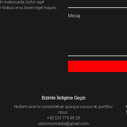
 In malesuada, tortor eget
or finibus eros lorem eget mauris.
Mesaj
Bizimle İletişime Geçin
Nullam viverra consectetuer quisque cursus et, porttitor
risus.
+90 531 779 89 28
oblomovmedia@gmail.com