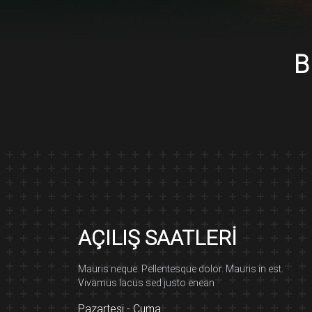
B
AÇILIŞ SAATLERI
Mauris neque. Pellentesque dolor. Mauris in est.
Vivamus lacus sed justo enean
Pazartesi - Cuma