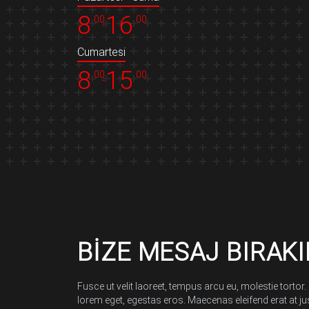
8
16
00
00
-
Cumartesi
8
15
00
00
-
BIZE MESAJ BIRAK
Fusce ut velit laoreet, tempus arcu eu, molestie tortor
lorem eget, egestas eros. Maecenas eleifend erat at just