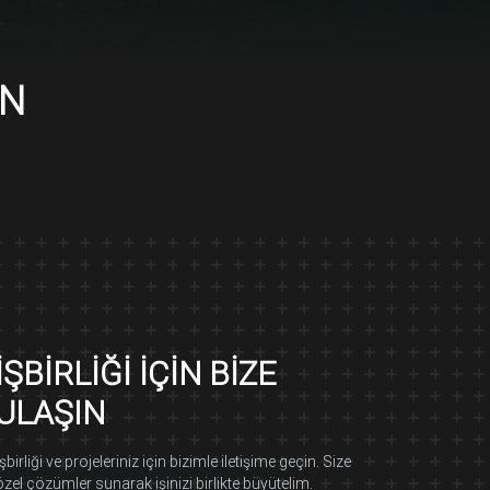
IN
İŞBIRLIĞI İÇIN BIZE
ULAŞIN
İşbirliği ve projeleriniz için bizimle iletişime geçin. Size
özel çözümler sunarak işinizi birlikte büyütelim.