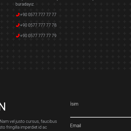
buradayız.
+90 0577 777 77 77
+90 0577 777 77 78
+90 0577 777 77 79
IN
İsim
. Nam vel justo cursus, faucibus
Email
o fringilla imperdiet id ac