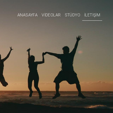
ANASAYFA
VİDEOLAR
STÜDYO
İLETİŞİM