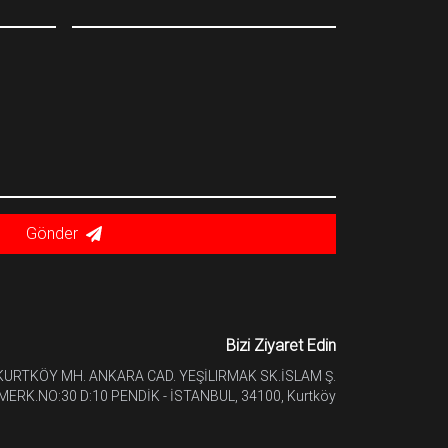
Gönder
Bizi Ziyaret Edin
KURTKÖY MH. ANKARA CAD. YEŞİLIRMAK SK.İSLAM Ş.
MERK.NO:30 D:10 PENDİK - İSTANBUL, 34100, Kurtköy